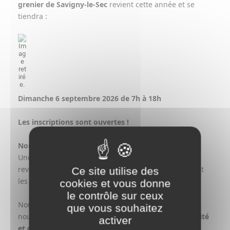
grenier de Savigny-le-Sec
revient cette année et se
tiendra :
Dimanche 6 septembre 2026 de 7h à 18h
Les inscriptions sont ouvertes !
Nouveauté cette année :
Une partie des recettes issues des inscriptions sera
reversée au
Téléthon
, afin de soutenir la recherche et
Ce site utilise des
les actions en faveur des maladies rares.
cookies et vous donne
le contrôle sur ceux
Nous espérons vous retrouver nombreux pour cette
que vous souhaitez
nouvelle édition, placée sous le signe de la
convivialité
activer
et de la solidarité