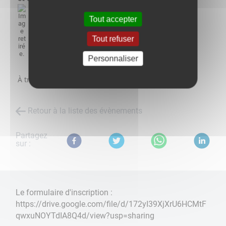
Tout accepter
Tout refuser
Personnaliser
À très bientôt,
Retour à la liste des évènements
Partagez
sur :
Le formulaire d'inscription :
https://drive.google.com/file/d/172yI39XjXrU6HCMtF
qwxuNOYTdIA8Q4d/view?usp=sharing