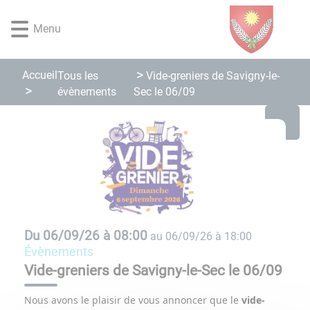
Lien
Lien
Lien
Lien
Panneau de gestion des cookies
d'accès
d'accès
d'accès
d'accès
Menu
rapide
rapide
rapide
rapide
au
au
à
au
menu
contenu
la
pied
Accueil
Tous les
Vide-greniers de Savigny-le-
principal
recherche
de
évènements
Sec le 06/09
page
Du
06/09/26 à 08:00
au
06/09/26 à 18:00
évènements
Vide-greniers de Savigny-le-Sec le 06/09
Nous avons le plaisir de vous annoncer que le
vide-