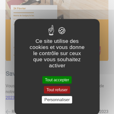
Ce site utilise des
cookies et vous donne
le contrôle sur ceux
que vous souhaitez
activer
Savign'infos Février 2023
Tout accepter
Vous pouvez prendre connaissance de l'information de
Tout refuser
notre commune ainsi que les délibérations de
Février
2023
.
Personnaliser
Retour à la liste des actualités
posté le
07/04/2023